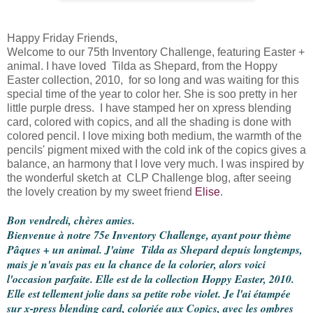
Happy Friday Friends,
Welcome to our 75th Inventory Challenge, featuring Easter +
animal. I have loved Tilda as Shepard, from the Hoppy
Easter collection, 2010, for so long and was waiting for this
special time of the year to color her. She is soo pretty in her
little purple dress. I have stamped her on xpress blending
card, colored with copics, and all the shading is done with
colored pencil. I love mixing both medium, the warmth of the
pencils' pigment mixed with the cold ink of the copics gives a
balance, an harmony that I love very much. I was inspired by
the wonderful sketch at CLP Challenge blog, after seeing
the lovely creation by my sweet friend
Elise
.
Bon vendredi, chères amies.
Bienvenue à notre 75e Inventory Challenge, ayant pour thème
Pâques + un animal. J'aime Tilda as Shepard depuis longtemps,
mais je n'avais pas eu la chance de la colorier, alors voici
l'occasion parfaite. Elle est de la collection Hoppy Easter, 2010.
Elle est tellement jolie dans sa petite robe violet. Je l'ai étampée
sur x-press blending card, coloriée aux Copics, avec les ombres