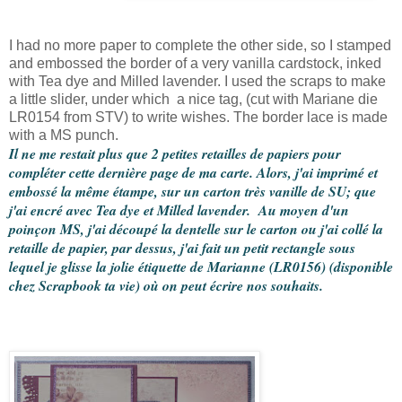
I had no more paper to complete the other side, so I stamped
and embossed the border of a very vanilla cardstock, inked
with Tea dye and Milled lavender. I used the scraps to make
a little slider, under which a nice tag, (cut with Mariane die
LR0154 from STV) to write wishes. The border lace is made
with a MS punch.
Il ne me restait plus que 2 petites retailles de papiers pour
compléter cette dernière page de ma carte. Alors, j'ai imprimé et
embossé la même étampe, sur un carton très vanille de SU; que
j'ai encré avec Tea dye et Milled lavender. Au moyen d'un
poinçon MS, j'ai découpé la dentelle sur le carton ou j'ai collé la
retaille de papier, par dessus, j'ai fait un petit rectangle sous
lequel je glisse la jolie étiquette de Marianne (LR0156) (disponible
chez Scrapbook ta vie) où on peut écrire nos souhaits.